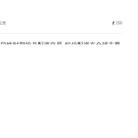
配资
150
段性时期按月配资交易_恒信配资在全球主要
的投资行为
诊股神器
免费
98
对风险释放与局部反弹交替出现的时期的市
依赖模型信号
资开户