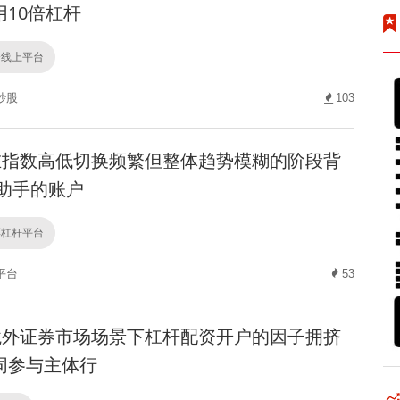
10倍杠杆
资线上平台
炒股
103
指数高低切换频繁但整体趋势模糊的阶段背
资助手的账户
票杠杆平台
平台
53
外证券市场场景下杠杆配资开户的因子拥挤
同参与主体行