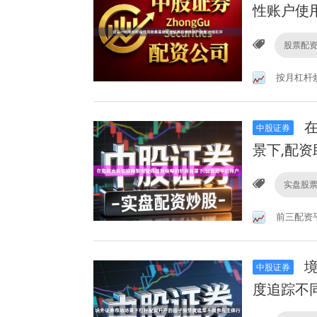
性账户使用
股票配
按月杠杆
在
中股证券
景下,配
实盘股
前三配资
境
中股证券
度追踪不