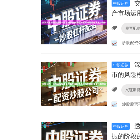
交
中股证券
产市场运
股票配
炒股配资
深
中股证券
市的风险
兴证期货
炒股股票
透
中股证券
振的阶段