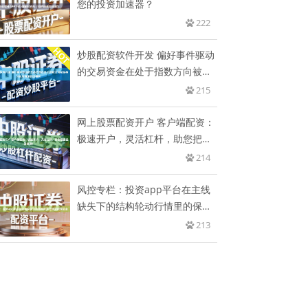
您的投资加速器？
222
炒股配资软件开发 偏好事件驱动
的交易资金在处于指数方向被结
构
215
网上股票配资开户 客户端配资：
极速开户，灵活杠杆，助您把握
投
214
风控专栏：投资app平台在主线
缺失下的结构轮动行情里的保证
金
213