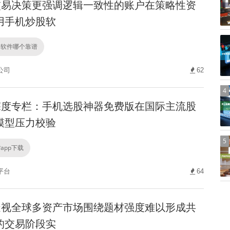
易决策更强调逻辑一致性的账户在策略性资
用手机炒股软
资软件哪个靠谱
公司
62
4
度专栏：手机选股神器免费版在国际主流股
模型压力校验
5
app下载
平台
64
视全球多资产市场围绕题材强度难以形成共
的交易阶段实