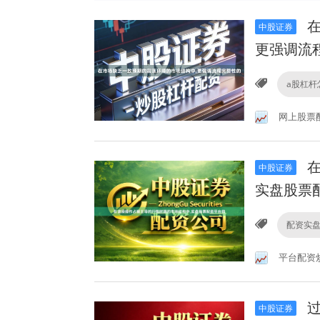
在
中股证券
更强调流
a股杠杆
网上股票
在
中股证券
实盘股票
配资实
平台配资
过
中股证券