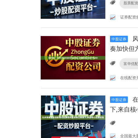
股票配
证券配资
风
中股证券
奏加快但
富华优
在线配资
在
中股证券
下,来自
全国最大