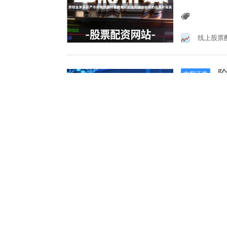
线上股票
阶
中股证券
指数市场
大数据
配资炒股
面
中股证券
场环境,
北京配