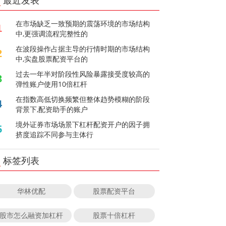
最近发表
在市场缺乏一致预期的震荡环境的市场结构
1
中,更强调流程完整性的
在波段操作占据主导的行情时期的市场结构
2
中,实盘股票配资平台的
过去一年半对阶段性风险暴露接受度较高的
3
弹性账户使用10倍杠杆
在指数高低切换频繁但整体趋势模糊的阶段
4
背景下,配资助手的账户
境外证券市场场景下杠杆配资开户的因子拥
5
挤度追踪不同参与主体行
标签列表
华林优配
股票配资平台
股市怎么融资加杠杆
股票十倍杠杆