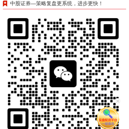
中股证券—策略复盘更系统，进步更快！