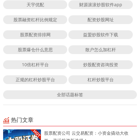
天宇优配
财源滚滚炒股软件app
股票融资杠杆比例规定
配资炒股网址
股票配资排排网
益盟炒股软件下载
股票爆仓什么意思
散户怎么加杠杆
10倍杠杆平台
炒股配资咨询投资
正规的杠杆炒股平台
杠杆炒股平台
全部话题标签
热门文章
股票配资公司 云交易配资：小资金撬动大收