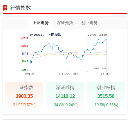
行情指数
上证走势
深证走势
创业走势
上证指数
深证成指
创业板指
3900.35
14110.12
3515.56
21.92
(0.57%)
-34.08
(-0.24%)
-19.58
(-0.55%)