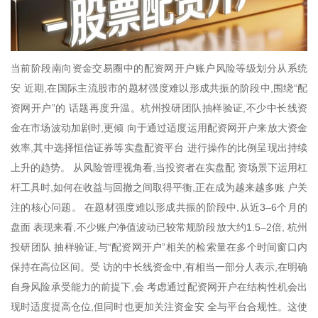
当前阶段南向资金交易圈中的配资网开户账户风险等级划分从系统
安 近期,在国际主流股市的题材强度难以形成共振的阶段中,围绕“配
资网开户”的 话题再度升温。杭州投研团队抽样验证,不少中长线资
金在市场波动加剧时,更倾 向于通过适度运用配资网开户来放大资金
效率,其中选择恒信证券等实盘配资平台 进行操作的比例呈现出持续
上升的趋势。 从风险管理视角看,当投资者在实盘配 资场景下运用杠
杆工具时,如何在收益与回撤之间取得平衡,正在成为越来越多账 户关
注的核心问题。 在题材强度难以形成共振的阶段中,从近3–6个月的
盘面 表现来看,不少账户净值波动已较常规阶段放大约1.5–2倍, 杭州
投研团队 抽样验证,与“配资网开户”相关的检索量在多个时间窗口内
保持在高位区间。受 访的中长线资金中,有相当一部分人表示,在明确
自身风险承受能力的前提下,会 考虑通过配资网开户在结构性机会出
现时适度提高仓位,但同时也更加关注资金安 全与平台合规性。这使