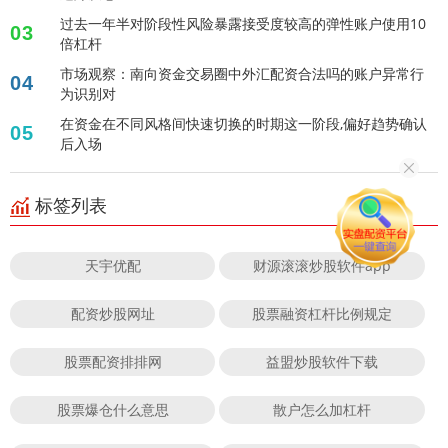
过去一年半对阶段性风险暴露接受度较高的弹性账户使用10
03
倍杠杆
市场观察：南向资金交易圈中外汇配资合法吗的账户异常行
04
为识别对
在资金在不同风格间快速切换的时期这一阶段,偏好趋势确认
05
后入场
标签列表
天宇优配
财源滚滚炒股软件app
配资炒股网址
股票融资杠杆比例规定
股票配资排排网
益盟炒股软件下载
股票爆仓什么意思
散户怎么加杠杆