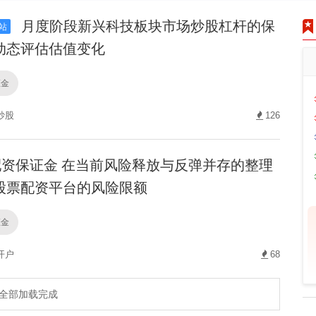
月度阶段新兴科技板块市场炒股杠杆的保
站
动态评估估值变化
证金
炒股
126
资保证金 在当前风险释放与反弹并存的整理
股票配资平台的风险限额
证金
开户
68
全部加载完成