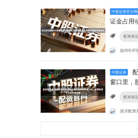
中股证券官方网
证金占用
配资保
如何杠杆
配
中股证券
窗口里，
配资保
按月配资