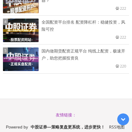
器？
222
4
全国配资平台排名 配资降杠杆：稳健投资，风
险可控
222
5
国内做期货配资正规平台 纯线上配资，极速开
户，助您把握投资良
220
友情链接：
中股证券—策略复盘更系统，进步更快！
RSS地图
Powered by